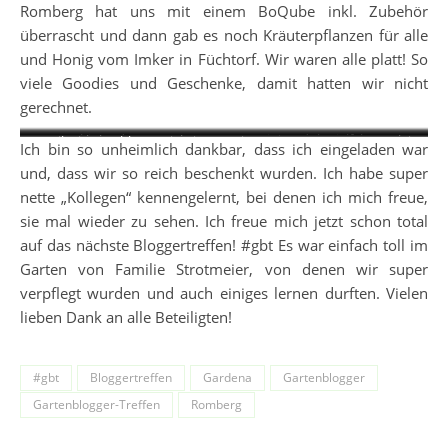
Romberg hat uns mit einem BoQube inkl. Zubehör
überrascht und dann gab es noch Kräuterpflanzen für alle
und Honig vom Imker in Füchtorf. Wir waren alle platt! So
viele Goodies und Geschenke, damit hatten wir nicht
gerechnet.
Stephie und Marco von
Die Produktvielfalt von
Der Workshop von Romberg
Dennis von gartenganznah
Paprika im Hochbeet mit Micro
Eine von 120 Tomatensorten in
Ich bin so unheimlich dankbar, dass ich eingeladen war
meisterlich-gärtnern.de beim
Romberg auf einem Blick.
mit BoQube.
beim Tomaten Veredeln.
Drio von Gardena.
Hannas Garten in Füchtorf.
und, dass wir so reich beschenkt wurden. Ich habe super
Bepflanzen des BoQube.
nette „Kollegen“ kennengelernt, bei denen ich mich freue,
sie mal wieder zu sehen. Ich freue mich jetzt schon total
auf das nächste Bloggertreffen! #gbt Es war einfach toll im
Garten von Familie Strotmeier, von denen wir super
verpflegt wurden und auch einiges lernen durften. Vielen
lieben Dank an alle Beteiligten!
#gbt
Bloggertreffen
Gardena
Gartenblogger
Gartenblogger-Treffen
Romberg