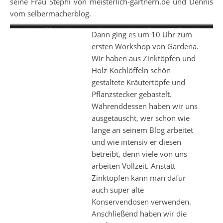
seine Frau Stephi von meisterlich-gärtnern.de und Dennis
vom selbermacherblog.
Der Versuchsgarten von
Ein liebevoll gestalteter
Mit unzähligen Blumen und
Unter anderem wachsem im
Der Holzschuppen im Versuchsgarten für Kiepenkerl hatte so viel
Dann ging es um 10 Uhr zum
Kiepenkerl in Füchtorf.
Versuchsgarten.
Gemüsepflanzen.
Garten Birnen und Äpfel.
Charme!
ersten Workshop von Gardena.
Wir haben aus Zinktöpfen und
Holz-Kochlöffeln schön
gestaltete Kräutertöpfe und
Pflanzstecker gebastelt.
Währenddessen haben wir uns
ausgetauscht, wer schon wie
lange an seinem Blog arbeitet
und wie intensiv er diesen
betreibt, denn viele von uns
arbeiten Vollzeit. Anstatt
Zinktöpfen kann man dafür
auch super alte
Konservendosen verwenden.
Anschließend haben wir die