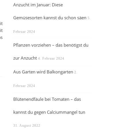
Anzucht im Januar: Diese
Gemüsesorten kannst du schon säen
5.
it
it
Februar 2024
as
Pflanzen vorziehen – das benötigst du
zur Anzucht
4. Februar 2024
Aus Garten wird Balkongarten
2.
Februar 2024
Blütenendfäule bei Tomaten – das
kannst du gegen Calciummangel tun
31. August 2022